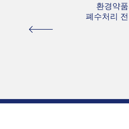
​환경약
폐수처리 전