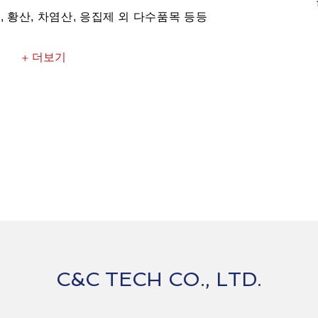
수, 황산, 차염산, 응집제 외 다수품목 등등
+ 더보기
C&C TECH CO., LTD.